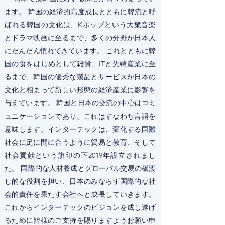
ます。 韓国の経済的高度成長とともに韓流と呼
ばれる韓国の文化は、Kポップという大衆音楽
とドラマ映画に至るまで、多くの分野が日本人
にだんだん慣れてきています。 これとともに韓
国の食をはじめとして雑貨、ITと先端産業に至
るまで、韓国の優秀な製品とサービスが日本の
文化と相まって新しい形態の経済産業に影響を
与えています。 韓国と日本の交流の中心はコミ
ュニケーションであり、これはすなわち言語を
意味します。インターテックは、変化する国際
社会に足に間に合うように貿易と教育、そして
社会貢献という旗印の下2019年設立されまし
た。 国際的な人材養成とグローバル交易の橋渡
し的な役割を担い、日本のみならず国際的な社
会的責任を果たす会社へと成長していきます。
これからインターテックのビジョンを成し遂げ
るために皆様のご支持を賜りますようお願い申