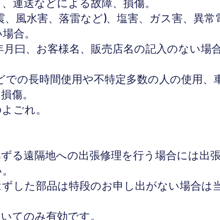
落下、運送などによる故障、損傷。
地変(地震、風水害、落雷など)、塩害、ガス害、
い場合。
い上げ年月曰、お客様名、販売店名の記入のない
(店舗などでの長時間使用や不特定多数の人の使用
、損傷。
体のよごれ。
島に準ずる遠隔地への出張修理を行う場合には
い。
に取りはずした部品は特段のお申し出がない場合
においてのみ有効です。