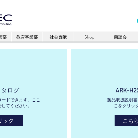
業部
教育事業部
社会貢献
Shop
商談会
 カタログ
ARK-H
ロードできます。ここ
製品取扱説明書
始してください。
こをクリッ
リック
こち