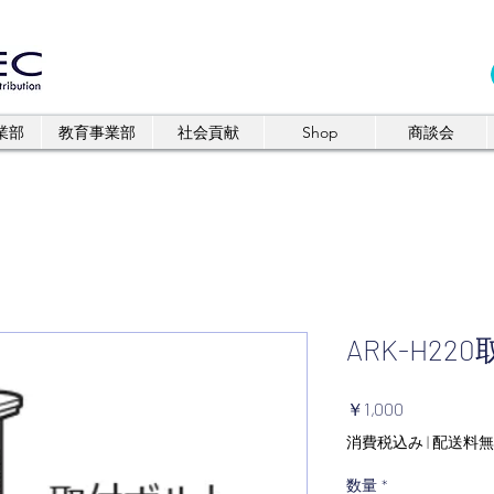
業部
教育事業部
社会貢献
Shop
商談会
ARK-H2
価
￥1,000
格
消費税込み
|
配送料無
数量
*