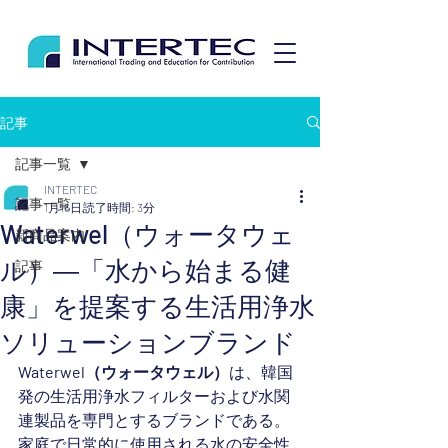
記事
記事一覧
INTERTEC
記事一覧
1月16日
読了時間: 3分
Waterwel（ウォータウェ
新商品案内
ル）―「水から始まる健
記事
康」を提案する生活用浄水
ソリューションブランド
Waterwel（ウォータウェル）
は、韓国
発の生活用浄水フィルターおよび水関
連製品を専門とするブランドである。
家庭で日常的に使用される水の安全性