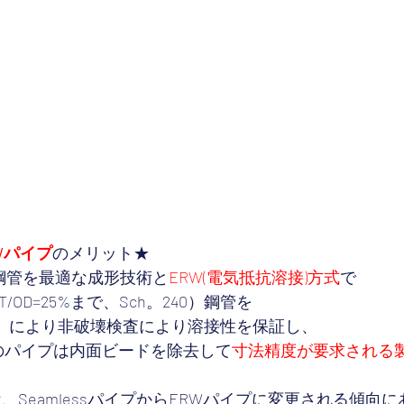
Wパイプ
のメリット★
下の鋼管を最適な成形技術と
ERW(電気抵抗溶接)方式
で
T/OD=25%まで、Sch。240）鋼管を
）
により非破壊検査により溶接性を保証し、 
上のパイプは内面ビードを除去して
寸法精度が要求される
、SeamlessパイプからERWパイプに変更される傾向に