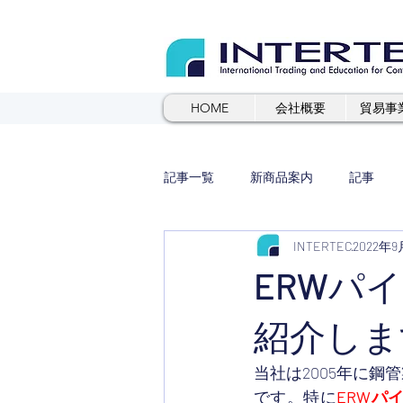
HOME
会社概要
貿易事
記事一覧
新商品案内
記事
INTERTEC
2022年
ERWパ
紹介しま
当社は2005年に
です。特に
ERWパ