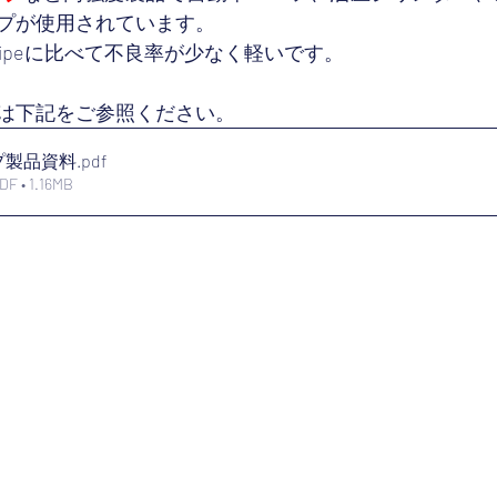
プが使用されています。
s Pipeに比べて不良率が少なく軽いです。
は下記をご参照ください。
プ製品資料
.pdf
• 1.16MB