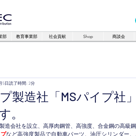
業部
教育事業部
社会貢献
Shop
商談会
9月5日
読了時間: 2分
イプ製造社「MSパイプ社
す。
鋼管製造会社を設立、高厚肉鋼管、高強度、合金鋼の高級
イプ
など高強度製品で自動車パーツ、油圧シリンダー、