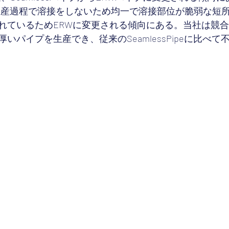
プは生産過程で溶接をしないため均一で溶接部位が脆弱な短
れているためERWに変更される傾向にある。当社は競
いパイプを生産でき、従来のSeamlessPipeに比べて