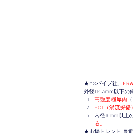
★MSパイプ社、
ER
外径114.3mm以
高強度·極厚肉
（
ECT（渦流探傷
内径15mm以
る。
★市場トレンド:最近