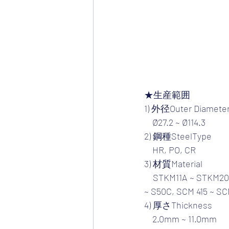
★生産範囲
1) 外径Outer Diamete
    Ø27.2 ~ Ø114.3
2) 鋼種SteelType
    HR, PO, CR
3) 材質Material
    STKM11A ~ STKM20A, SAE1008 ~ SAE1050, SAE15B36, STK290 ~ STK590, SPHT1 ~ SPHT4, S5C 
~ S50C, SCM 415 ~ S
4) 厚さThickness
    2.0mm ~ 11.0mm