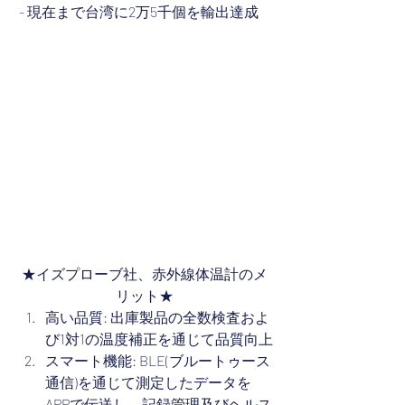
 - 現在まで台湾に2万5千個を輸出達成
★イズプローブ社、赤外線体温計のメ
リット★
高い品質: 出庫製品の全数検査およ
び1対1の温度補正を通じて品質向上
スマート機能: BLE(ブルートゥース
通信)を通じて測定したデータを
APPで伝送し、記録管理及びヘルス