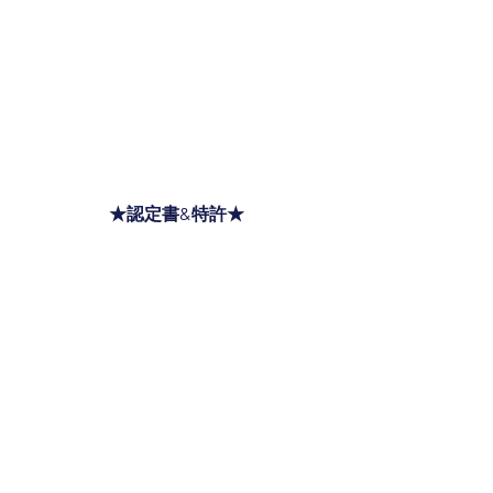
★認定書&特許★
日本国内に流通するパートナー社を募
集しています。
※「イズプローブ社の肌赤外線体温