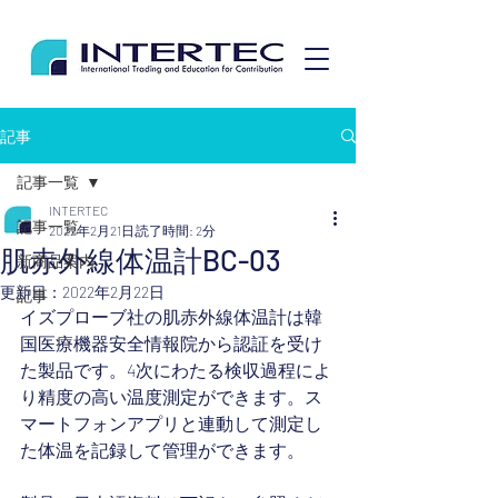
記事
記事一覧
INTERTEC
記事一覧
2022年2月21日
読了時間: 2分
肌赤外線体温計BC-03
新商品案内
更新日：
2022年2月22日
記事
イズプローブ社の肌赤外線体温計は韓
国医療機器安全情報院から認証を受け
た製品です。4次にわたる検収過程によ
り精度の高い温度測定ができます。ス
マートフォンアプリと連動して測定し
た体温を記録して管理ができます。