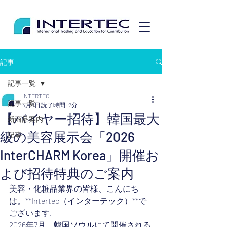
記事
記事一覧
INTERTEC
記事一覧
4月8日
読了時間: 2分
【バイヤー招待】韓国最大
新商品案内
級の美容展示会「2026
記事
InterCHARM Korea」開催お
よび招待特典のご案内
美容・化粧品業界の皆様、こんにち
は。**Intertec（インターテック）**で
ございます.
2026年7月、韓国ソウルにて開催される